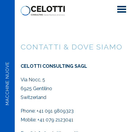
Salta
al
contenuto
principale
CONTATTI & DOVE SIAMO
MACCHINE NUOVE
CELOTTI CONSULTING SAGL
Via Nocc, 5
6925 Gentilino
Switzerland
Phone: +41 091 9809323
Mobile: +41 079 2123041