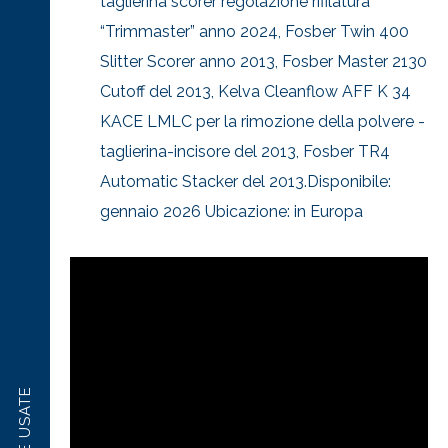
taglierina scorer regolazione rifilatura
“Trimmaster” anno 2024, Fosber Twin 400
Slitter Scorer anno 2013, Fosber Master 2130
Cutoff del 2013, Kelva Cleanflow AFF K 34
KACE LMLC per la rimozione della polvere -
taglierina-incisore del 2013, Fosber TR4
Automatic Stacker del 2013.Disponibile:
gennaio 2026 Ubicazione: in Europa